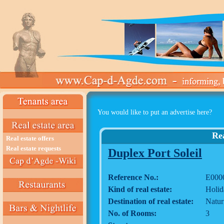
You would like to put an advertise here?
Rea
Real estate offers
Real estate requests
Duplex Port Soleil
Reference No.:
E000
Kind of real estate:
Holid
Destination of real estate:
Natur
No. of Rooms:
3