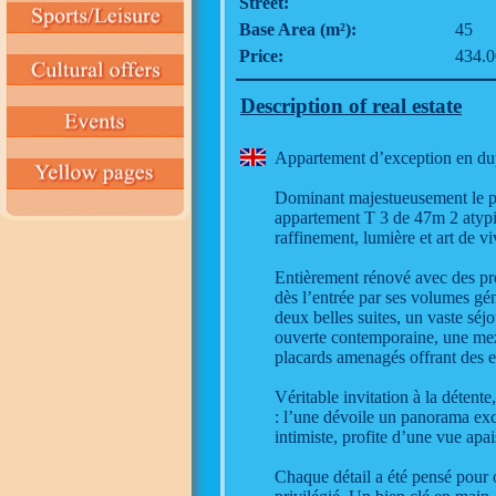
Street:
Base Area (m²):
45
Price:
434.0
Description of real estate
Appartement d’exception en dup
Dominant majestueusement le po
appartement T 3 de 47m 2 atyp
raffinement, lumière et art de v
Entièrement rénové avec des pres
dès l’entrée par ses volumes gé
deux belles suites, un vaste séj
ouverte contemporaine, une mez
placards amenagés offrant des 
Véritable invitation à la détent
: l’une dévoile un panorama exce
intimiste, profite d’une vue apai
Chaque détail a été pensé pour 