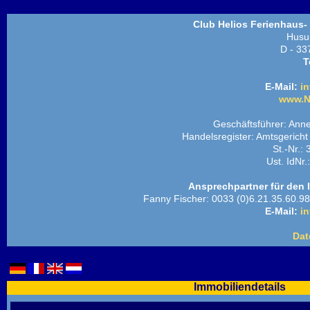
Club Helios Ferienhaus-
Husu
D - 33
T
E-Mail:
in
www.N
Geschäftsführer: Ann
Handelsregister: Amtsgeric
St.-Nr.:
Ust. IdNr
Ansprechpartner für den 
Fanny Fischer: 0033 (0)6.21.35.60.98
E-Mail:
in
Dat
Immobiliendetails