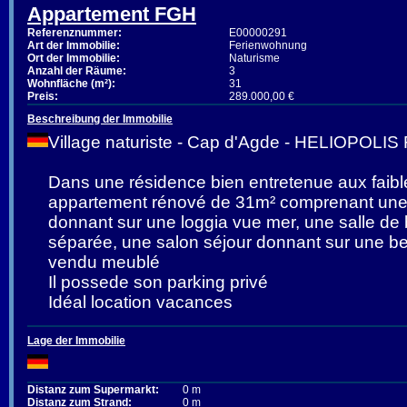
Appartement FGH
Referenznummer:
E00000291
Art der Immobilie:
Ferienwohnung
Ort der Immobilie:
Naturisme
Anzahl der Räume:
3
Wohnfläche (m²):
31
Preis:
289.000,00 €
Beschreibung der Immobilie
Village naturiste - Cap d'Agde - HELIOPOLI
Dans une résidence bien entretenue aux faibl
appartement rénové de 31m² comprenant un
donnant sur une loggia vue mer, une salle de 
séparée, une salon séjour donnant sur une bel
vendu meublé
Il possede son parking privé
Idéal location vacances
Lage der Immobilie
Distanz zum Supermarkt:
0 m
Distanz zum Strand:
0 m