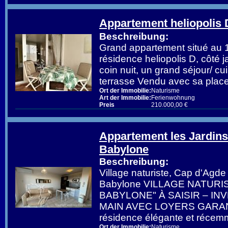
Appartement heliopolis 
Beschreibung:
Grand appartement situé au 1
résidence heliopolis D, côté 
coin nuit, un grand séjour/ c
terrasse Vendu avec sa place
Ort der Immobilie:
Naturisme
Art der Immobilie:
Ferienwohnung
Preis
210.000,00 €
Appartement les Jardins
Babylone
Beschreibung:
Village naturiste, Cap d'Agde 
Babylone VILLAGE NATURI
BABYLONE" À SAISIR – I
MAIN AVEC LOYERS GARAN
résidence élégante et récem
Ort der Immobilie:
Naturisme