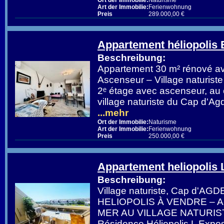
Ort der Immobilie:
Naturisme
Art der Immobilie:
Ferienwohnung
Preis
289.000,00 €
Appartement héliopolis 
Beschreibung:
Appartement 30 m² rénové ave
Ascenseur – Village naturist
2ᵉ étage avec ascenseur, au
village naturiste du Cap d'Ag
...mehr
Ort der Immobilie:
Naturisme
Art der Immobilie:
Ferienwohnung
Preis
250.000,00 €
Appartement heliopolis 
Beschreibung:
Village naturiste, Cap d'AGD
HELIOPOLIS À VENDRE –
MER AU VILLAGE NATURIST
Résidence Héliopolis L Exposi