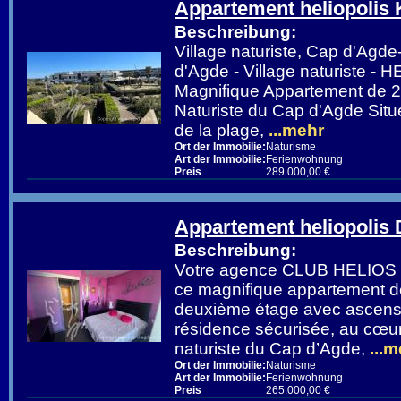
Appartement heliopolis 
Beschreibung:
Village naturiste, Cap d'Ag
d'Agde - Village naturiste -
Magnifique Appartement de 2
Naturiste du Cap d'Agde Situ
de la plage,
...mehr
Ort der Immobilie:
Naturisme
Art der Immobilie:
Ferienwohnung
Preis
289.000,00 €
Appartement heliopolis 
Beschreibung:
Votre agence CLUB HELIOS v
ce magnifique appartement de
deuxième étage avec ascense
résidence sécurisée, au cœur 
naturiste du Cap d’Agde,
...m
Ort der Immobilie:
Naturisme
Art der Immobilie:
Ferienwohnung
Preis
265.000,00 €