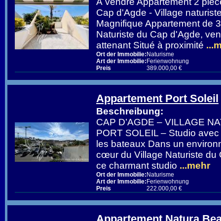
À vendre Appartement 2 pièc
Cap d'Agde - Village naturis
Magnifique Appartement de 3
Naturiste du Cap d'Agde, ve
attenant Situé à proximité
...
Ort der Immobilie:
Naturisme
Art der Immobilie:
Ferienwohnung
Preis
389.000,00 €
Appartement Port Soleil
Beschreibung:
CAP D’AGDE – VILLAGE NA
PORT SOLEIL – Studio avec v
les bateaux Dans un environn
cœur du Village Naturiste d
ce charmant studio
...mehr
Ort der Immobilie:
Naturisme
Art der Immobilie:
Ferienwohnung
Preis
222.000,00 €
Appartement Natura Be