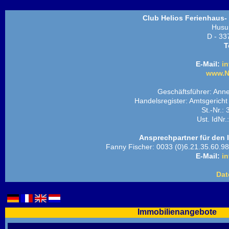
Club Helios Ferienhaus-
Husu
D - 33
T
E-Mail:
in
www.N
Geschäftsführer: Ann
Handelsregister: Amtsgeric
St.-Nr.:
Ust. IdNr
Ansprechpartner für den 
Fanny Fischer: 0033 (0)6.21.35.60.98
E-Mail:
in
Dat
Immobilienangebote