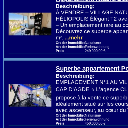
Beschreibung:
À VENDRE – VILLAGE NAT
HÉLIOPOLIS Élégant T2 avec 
– Un emplacement rare au cœ
Découvrez ce superbe appart
m²,
...mehr
Ort der Immobilie:
Naturisme
Art der Immobilie:
Ferienwohnung
Preis
249.900,00 €
Superbe appartement Po
Beschreibung:
EMPLACEMENT N°1 AU VI
CAP D'AGDE ⭐ L'agence C
propose à la vente ce super
idéalement situé sur les cour
avec ascenseur, au cœur du V
Ort der Immobilie:
Naturisme
Art der Immobilie:
Ferienwohnung
Preis
450.000,00 €