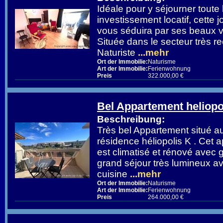
Idéale pour y séjourner toute
investissement locatif, cette jo
vous séduira par ses beaux v
Située dans le secteur très r
Naturiste
...mehr
Ort der Immobilie:
Naturisme
Art der Immobilie:
Ferienwohnung
Preis
322.000,00 €
Bel Appartement heliopo
Beschreibung:
Très bel Appartement situé au
résidence héliopolis K . Cet
est climatisé et rénové avec 
grand séjour très lumineux av
cuisine
...mehr
Ort der Immobilie:
Naturisme
Art der Immobilie:
Ferienwohnung
Preis
264.000,00 €