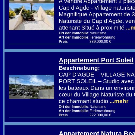
À vendre Appartement 2 pièc
Cap d'Agde - Village naturis
Magnifique Appartement de 3
Naturiste du Cap d'Agde, ve
attenant Situé à proximité
...
Ort der Immobilie:
Naturisme
Art der Immobilie:
Ferienwohnung
Preis
389.000,00 €
Appartement Port Soleil
Beschreibung:
CAP D’AGDE – VILLAGE NA
PORT SOLEIL – Studio avec v
les bateaux Dans un environn
cœur du Village Naturiste d
ce charmant studio
...mehr
Ort der Immobilie:
Naturisme
Art der Immobilie:
Ferienwohnung
Preis
222.000,00 €
Appartement Natura Be