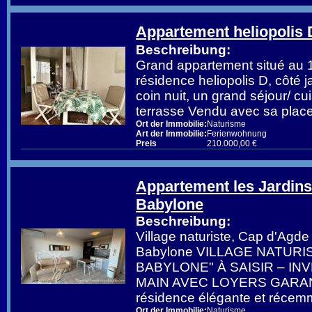
Appartement heliopolis 
Beschreibung:
Grand appartement situé au 1
résidence heliopolis D, côté 
coin nuit, un grand séjour/ c
terrasse Vendu avec sa place
Ort der Immobilie:
Naturisme
Art der Immobilie:
Ferienwohnung
Preis
210.000,00 €
Appartement les Jardins
Babylone
Beschreibung:
Village naturiste, Cap d'Agde 
Babylone VILLAGE NATURI
BABYLONE" À SAISIR – I
MAIN AVEC LOYERS GARAN
résidence élégante et récem
Ort der Immobilie:
Naturisme