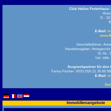
Club Helios Ferienhaus-
Husu
D - 33
T
E-Mail:
in
www.N
Geschäftsführer: Ann
Handelsregister: Amtsgeric
St.-Nr.:
Ust. IdNr
Ansprechpartner für den 
Fanny Fischer: 0033 (0)6.21.35.60.98
E-Mail:
in
Dat
Immobilienangebote