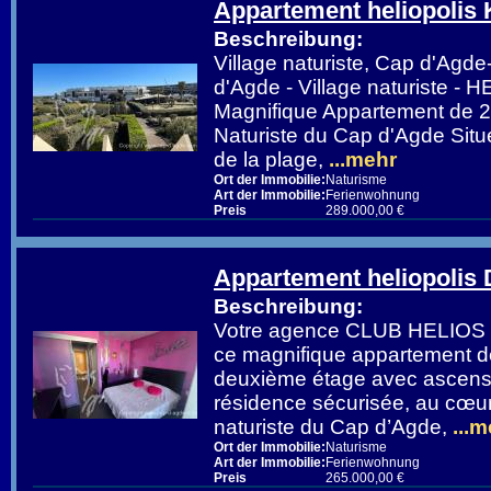
Appartement heliopolis 
Beschreibung:
Village naturiste, Cap d'Ag
d'Agde - Village naturiste -
Magnifique Appartement de 2
Naturiste du Cap d'Agde Situ
de la plage,
...mehr
Ort der Immobilie:
Naturisme
Art der Immobilie:
Ferienwohnung
Preis
289.000,00 €
Appartement heliopolis 
Beschreibung:
Votre agence CLUB HELIOS v
ce magnifique appartement de
deuxième étage avec ascense
résidence sécurisée, au cœur 
naturiste du Cap d’Agde,
...m
Ort der Immobilie:
Naturisme
Art der Immobilie:
Ferienwohnung
Preis
265.000,00 €