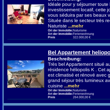
Idéale pour y séjourner toute
investissement locatif, cette jo
vous séduira par ses beaux v
Située dans le secteur très r
Naturiste
...mehr
Ort der Immobilie:
Naturisme
Art der Immobilie:
Ferienwohnung
Preis
322.000,00 €
Bel Appartement heliopo
Beschreibung:
Très bel Appartement situé au
résidence héliopolis K . Cet
est climatisé et rénové avec 
grand séjour très lumineux av
cuisine
...mehr
Ort der Immobilie:
Naturisme
Art der Immobilie:
Ferienwohnung
Preis
264.000,00 €