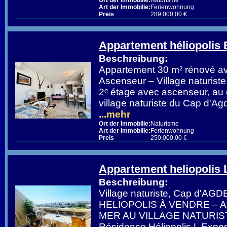
Ort der Immobilie:
Naturisme
Art der Immobilie:
Ferienwohnung
Preis
289.000,00 €
Appartement héliopolis 
Beschreibung:
Appartement 30 m² rénové ave
Ascenseur – Village naturist
2ᵉ étage avec ascenseur, au
village naturiste du Cap d'Ag
...mehr
Ort der Immobilie:
Naturisme
Art der Immobilie:
Ferienwohnung
Preis
250.000,00 €
Appartement heliopolis 
Beschreibung:
Village naturiste, Cap d'AGD
HELIOPOLIS À VENDRE –
MER AU VILLAGE NATURIST
Résidence Héliopolis L Exposi