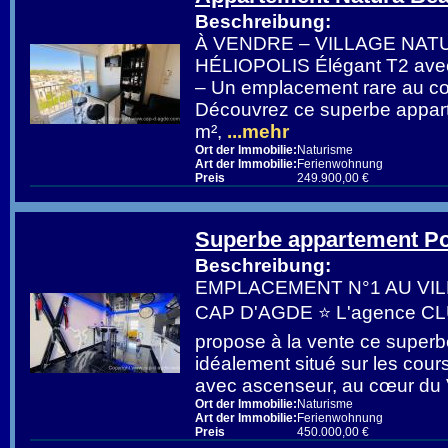
Beschreibung:
À VENDRE – VILLAGE NAT
HÉLIOPOLIS Élégant T2 avec 
– Un emplacement rare au cœ
Découvrez ce superbe appart
m²,
...mehr
Ort der Immobilie:
Naturisme
Art der Immobilie:
Ferienwohnung
Preis
249.900,00 €
Superbe appartement Po
Beschreibung:
EMPLACEMENT N°1 AU VI
CAP D'AGDE ⭐ L'agence C
propose à la vente ce super
idéalement situé sur les cour
avec ascenseur, au cœur du V
Ort der Immobilie:
Naturisme
Art der Immobilie:
Ferienwohnung
Preis
450.000,00 €