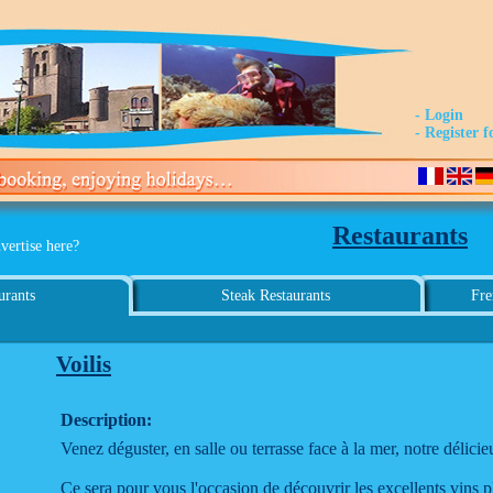
- Login
- Register f
Restaurants
vertise here?
urants
Steak Restaurants
Fre
Voilis
Description:
Venez déguster, en salle ou terrasse face à la mer, notre délici
Ce sera pour vous l'occasion de découvrir les excellents vins 