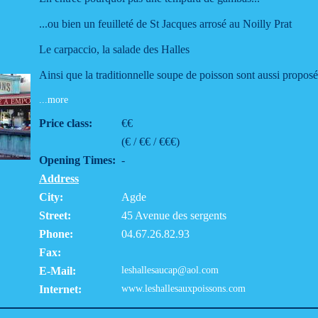
...ou bien un feuilleté de St Jacques arrosé au Noilly Prat
Le carpaccio, la salade des Halles
Ainsi que la traditionnelle soupe de poisson sont aussi proposé
...more
Price class:
€€
(€ / €€ / €€€)
Opening Times:
-
Address
City:
Agde
Street:
45 Avenue des sergents
Phone:
04.67.26.82.93
Fax:
E-Mail:
leshallesaucap@aol.com
Internet:
www.leshallesauxpoissons.com