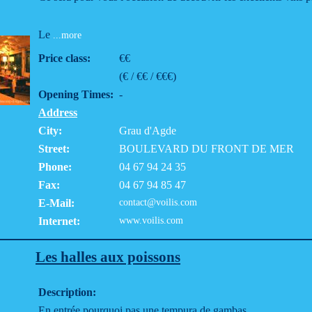
Le
...more
Price class:
€€
(€ / €€ / €€€)
Opening Times:
-
Address
City:
Grau d'Agde
Street:
BOULEVARD DU FRONT DE MER
Phone:
04 67 94 24 35
Fax:
04 67 94 85 47
E-Mail:
contact@voilis.com
Internet:
www.voilis.com
Les halles aux poissons
Description:
En entrée pourquoi pas une tempura de gambas...