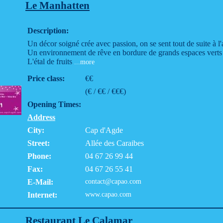
Le Manhatten
Description:
Un décor soigné crée avec passion, on se sent tout de suite à l
Un environnement de rêve en bordure de grands espaces verts q
L'étal de fruits
...more
Price class:
€€
(€ / €€ / €€€)
Opening Times:
Address
City:
Cap d'Agde
Street:
Allée des Caraibes
Phone:
04 67 26 99 44
Fax:
04 67 26 55 41
E-Mail:
contact@capao.com
Internet:
www.capao.com
Restaurant Le Calamar