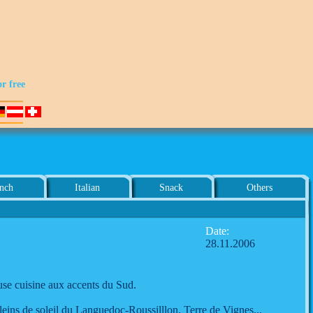
or free
nch
Italian
Snack
Others
Date:
28.11.2006
euse cuisine aux accents du Sud.
pleins de soleil du Languedoc-Roussilllon, Terre de Vignes...