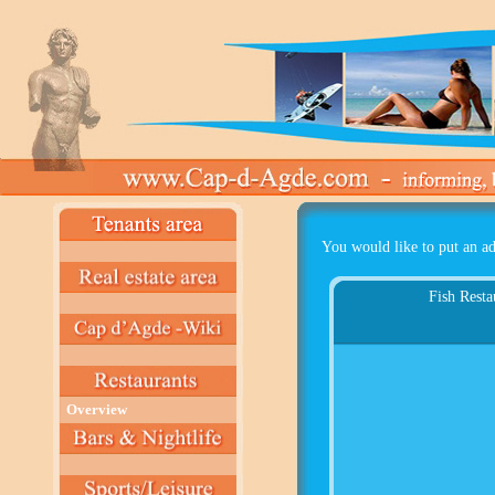
You would like to put an ad
Fish Resta
Overview