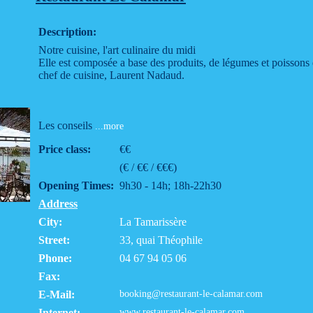
Description:
Notre cuisine, l'art culinaire du midi
Elle est composée a base des produits, de légumes et poissons 
chef de cuisine, Laurent Nadaud.
Les conseils
...more
Price class:
€€
(€ / €€ / €€€)
Opening Times:
9h30 - 14h; 18h-22h30
Address
City:
La Tamarissère
Street:
33, quai Théophile
Phone:
04 67 94 05 06
Fax:
E-Mail:
booking@restaurant-le-calamar.com
Internet:
www.restaurant-le-calamar.com