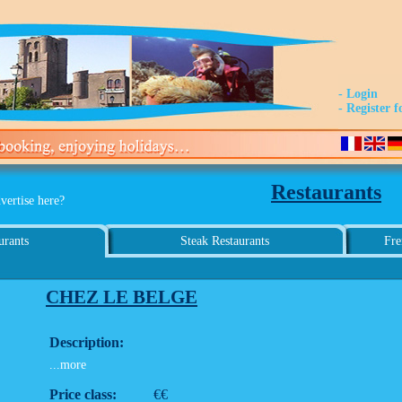
- Login
- Register f
Restaurants
vertise here?
urants
Steak Restaurants
Fre
CHEZ LE BELGE
Description:
...more
Price class:
€€