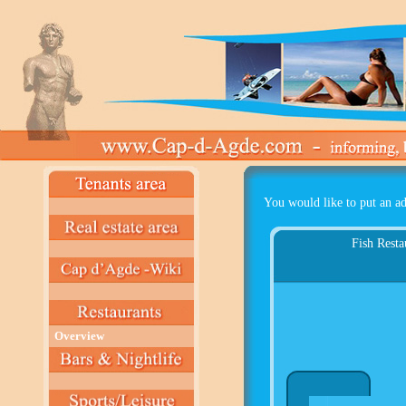
You would like to put an ad
Fish Resta
Overview