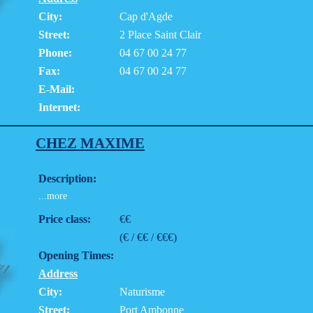
City:
Cap d'Agde
Street:
2 Place Saint Clair
Phone:
04 67 00 24 77
Fax:
04 67 00 24 77
E-Mail:
Internet:
CHEZ MAXIME
Description:
...more
Price class:
€€
(€ / €€ / €€€)
Opening Times:
Address
City:
Naturisme
Street:
Port Ambonne