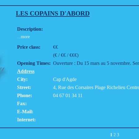
LES COPAINS D'ABORD
Description:
...more
Price class:
€€
(€ / €€ / €€€)
Opening Times:
Ouverture : Du 15 mars au 5 novembre. Serv
Address
City:
Cap d'Agde
Street:
4, Rue des Corsaires Plage Richelieu Centr
Phone:
04 67 01 34 11
Fax:
E-Mail:
Internet:
1
2
3