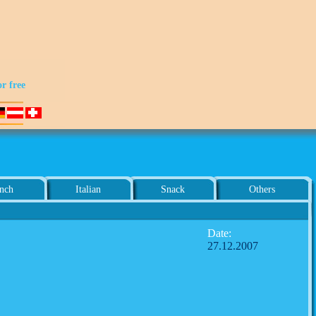
or free
nch
Italian
Snack
Others
Date:
27.12.2007