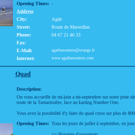
Opening Times:
-
Address
City:
Agde
Street:
Route de Marseillan
Phone:
04 67 21 46 33
Fax:
E-Mail:
agathawestern@orange.fr
Internet:
www.agathawestern.com
Quad
Description:
On vous accueille de mi-juin a mi-septembre sur notre piste si
route de la Tamarissière, face au karting Number One.
Vous avez la possibilité d'y faire du quad cross sur plus de 80
Opening Times:
Tous les jours de juillet à septembre, en jou
=> Horaires d'ouverture: