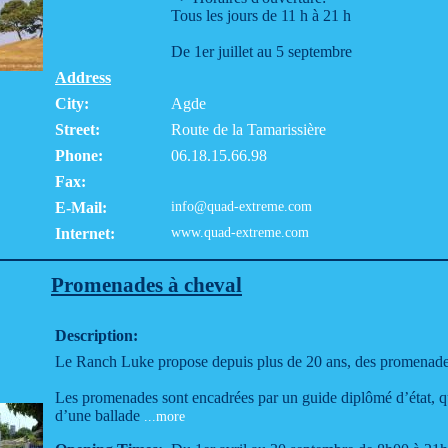
Tous les jours de 11 h à 21 h
De 1er juillet au 5 septembre
Address
City:
Agde
Street:
Route de la Tamarissière
Phone:
06.18.15.66.98
Fax:
E-Mail:
info@quad-extreme.com
Internet:
www.quad-extreme.com
Promenades à cheval
Description:
Le Ranch Luke propose depuis plus de 20 ans, des promenade
Les promenades sont encadrées par un guide diplômé d’état, qu
d’une ballade
...more