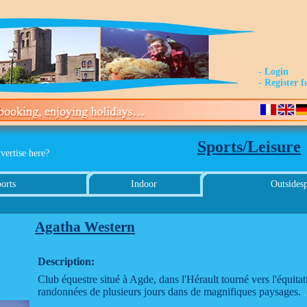
- Login
- Register f
Sports/Leisure
vertise here?
orts
Indoor
Outsidesp
Agatha Western
Description:
Club équestre situé à Agde, dans l'Hérault tourné vers l'équit
randonnées de plusieurs jours dans de magnifiques paysages.
.