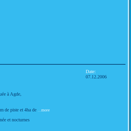
Date:
07.12.2006
tuée à Agde,
0m de piste et 4ha de
...more
rnée et nocturnes