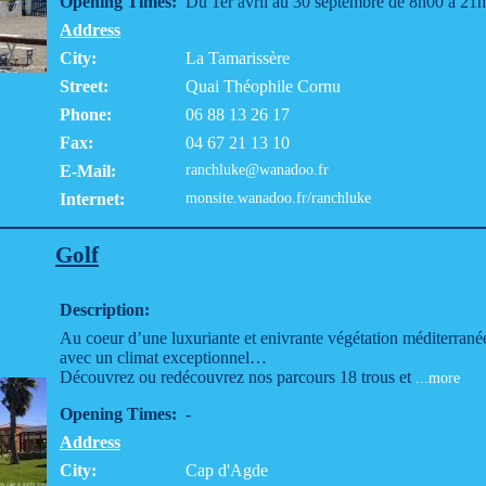
Opening Times:
Du 1er avril au 30 septembre de 8h00 à 21
Address
City:
La Tamarissère
Street:
Quai Théophile Cornu
Phone:
06 88 13 26 17
Fax:
04 67 21 13 10
E-Mail:
ranchluke@wanadoo.fr
Internet:
monsite.wanadoo.fr/ranchluke
Golf
Description:
Au coeur d’une luxuriante et enivrante végétation méditerranée
avec un climat exceptionnel…
Découvrez ou redécouvrez nos parcours 18 trous et
...more
Opening Times:
-
Address
City:
Cap d'Agde