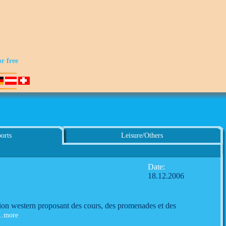
or free
orts
Leisure/Others
Date:
18.12.2006
ation western proposant des cours, des promenades et des
..more