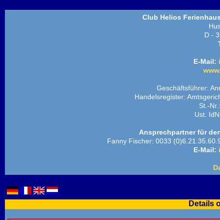
Club Helios Ferienhaus
Hus
D - 3
E-Mail:
www.
Geschäftsführer: An
Handelsregister: Amtsgeri
St.-Nr
Ust. Id
Ansprechpartner für den
Fanny Fischer: 0033 (0)6.21.35.60.9
E-Mail:
D
Details