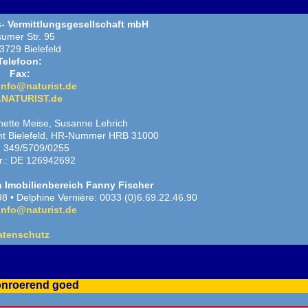
- Vermittlungsgesellschaft mbH
umer Str. 95
3729 Bielefeld
Telefoon:
Fax:
info@naturist.de
NATURIST.de
nette Meise, Susanne Lehrich
cht Bielefeld, HR-Nummer HRB 31000
.: 349/5709/0255
Nr.: DE 126942692
 Imobilienbereich Fanny Fischer
8 • Delphine Vernière: 0033 (0)6.69.22.46.90
info@naturist.de
atenschutz
 onroerend goed